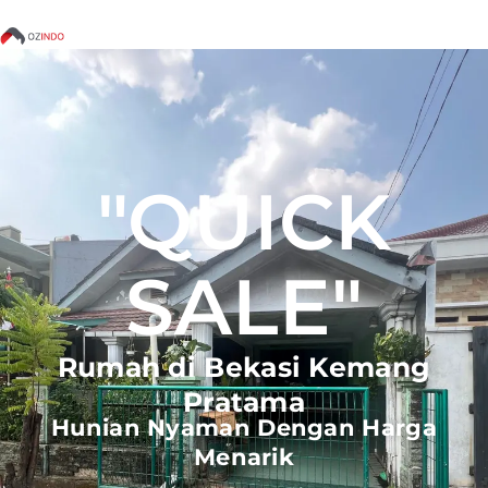
"QUICK
SALE"
Rumah di Bekasi Kemang
Pratama
Hunian Nyaman Dengan Harga
Menarik